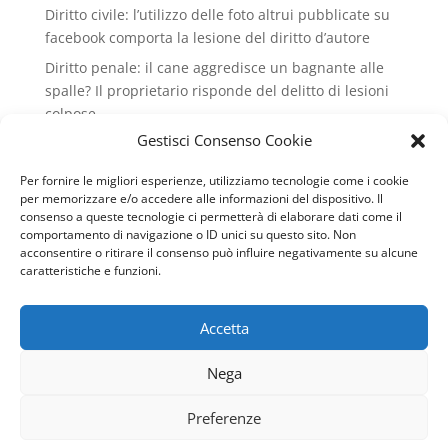
Diritto civile: l’utilizzo delle foto altrui pubblicate su
facebook comporta la lesione del diritto d’autore
Diritto penale: il cane aggredisce un bagnante alle
spalle? Il proprietario risponde del delitto di lesioni
colpose.
Gestisci Consenso Cookie
Condominio: no all'installazione di condizionatori
che rovinano il decoro dell'edificio condiminiale
Per fornire le migliori esperienze, utilizziamo tecnologie come i cookie
Lavoro: valido il licenziamento intimato via wathsApp
per memorizzare e/o accedere alle informazioni del dispositivo. Il
consenso a queste tecnologie ci permetterà di elaborare dati come il
Diritto civile: il conduttore può recedere dal contratto
comportamento di navigazione o ID unici su questo sito. Non
di locazione se il cane del vicino abbaia
acconsentire o ritirare il consenso può influire negativamente su alcune
caratteristiche e funzioni.
continuamente
Accetta
Copyright © 2007-2024 Studio Legale Avv. Dario
Nega
Avolio - Tutti i diritti riservati - P. IVA 00131188880 -
Web Design & SEO by
Genesi.it
|
Privacy policy
|
Preferenze
Cookie policy