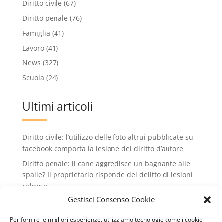
Diritto civile
(67)
Diritto penale
(76)
Famiglia
(41)
Lavoro
(41)
News
(327)
Scuola
(24)
Ultimi articoli
Diritto civile: l’utilizzo delle foto altrui pubblicate su
facebook comporta la lesione del diritto d’autore
Diritto penale: il cane aggredisce un bagnante alle
spalle? Il proprietario risponde del delitto di lesioni
colpose.
Gestisci Consenso Cookie
Condominio: no all'installazione di condizionatori
che rovinano il decoro dell'edificio condiminiale
Per fornire le migliori esperienze, utilizziamo tecnologie come i cookie