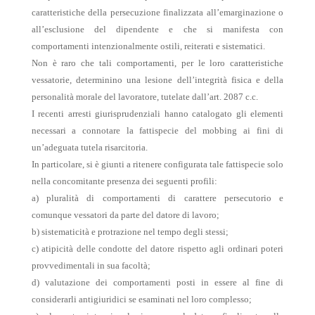
caratteristiche della persecuzione finalizzata all’emarginazione o
all’esclusione del dipendente e che si manifesta con
comportamenti intenzionalmente ostili, reiterati e sistematici.
Non è raro che tali comportamenti, per le loro caratteristiche
vessatorie, determinino una lesione dell’integrità fisica e della
personalità morale del lavoratore, tutelate dall’art. 2087 c.c.
I recenti arresti giurisprudenziali hanno catalogato gli elementi
necessari a connotare la fattispecie del mobbing ai fini di
un’adeguata tutela risarcitoria.
In particolare, si è giunti a ritenere configurata tale fattispecie solo
nella concomitante presenza dei seguenti profili:
a) pluralità di comportamenti di carattere persecutorio e
comunque vessatori da parte del datore di lavoro;
b) sistematicità e protrazione nel tempo degli stessi;
c) atipicità delle condotte del datore rispetto agli ordinari poteri
provvedimentali in sua facoltà;
d) valutazione dei comportamenti posti in essere al fine di
considerarli antigiuridici se esaminati nel loro complesso;