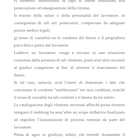
e) elemento intenzionale in capo al datore finalizzato alla
persecuzione ed emarginazione della vittima;
f) lesione della salute o della personalità del lavoratore, in
conseguenza di tali atti persecutori, comprovata da adeguate
perizie medico legali;
g) nesso di causalità tra la condotta del datore e il pregiudizio
psico-fisico patito dal lavoratore.
Laddove un lavoratore venga a trovarsi in una situazione
connotata dalla presenza di tali elementi, potrà senz’altro ricorrere
al giudice competente al fine di ottenere il risarcimento del
danno.
In tal caso, tuttavia, avrà l’onere di dimostrare i fatti che
concretano le condotte “mobbizzanti” nei suoi confronti, nonché
il nesso di causalità tra tali condotte e il danno da lui subito.
La catalogazione degli elementi necessari affinchè possa ritenersi
integrato il mobbing ha senz’altro un scopo deflattivo finalizzato
ad impedire l’instaurazione di processi temerari da parte del
lavoratore.
Prima di agire in giudizio, infatti, chi intende domandare il