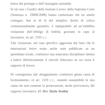
lesive del prestigio e dell’immagine aziendale.
In tal caso i Giudici della Sezione Lavoro della Suprema Corte
(Sentenza n. 29008/2008) hanno confermato che un simile
contegno, ben al di là del semplice diritto di critica
costituzionalmente garantito, è equiparabile ad un’indubbia
violazione dell’obbligo di fedeltà, gravante in capo al
lavoratore, ex art. 2105 c.c.
Tale violazione, nel caso specifico aggravata dal fatto che le
esternazioni lesive erano anche state pubblicate su un
quotidiano locale, costituisce una mancanza disciplinare idonea
a ledere definitivamente il vincolo fiduciario su cui ruota il
rapporto di lavoro.
Di conseguenza tale atteggiamento costituisce giusta causa di
licenziamento, ex art. 2119 c.c., essendo sussumibile in una
causa che non consente la prosecuzione, anche provvisoria, del
rapporto lavorativo.
(© Avv. Dario Avolio)