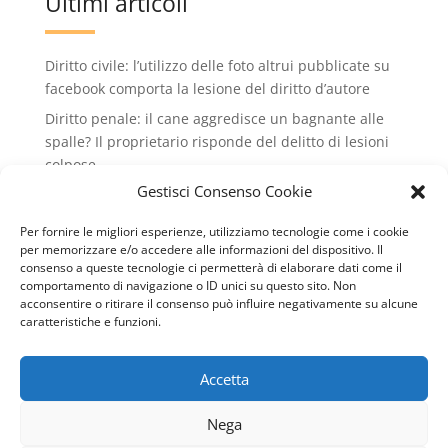
Ultimi articoli
Diritto civile: l’utilizzo delle foto altrui pubblicate su
facebook comporta la lesione del diritto d’autore
Diritto penale: il cane aggredisce un bagnante alle
spalle? Il proprietario risponde del delitto di lesioni
colpose.
Gestisci Consenso Cookie
Condominio: no all'installazione di condizionatori
che rovinano il decoro dell'edificio condiminiale
Per fornire le migliori esperienze, utilizziamo tecnologie come i cookie
Lavoro: valido il licenziamento intimato via wathsApp
per memorizzare e/o accedere alle informazioni del dispositivo. Il
consenso a queste tecnologie ci permetterà di elaborare dati come il
Diritto civile: il conduttore può recedere dal contratto
comportamento di navigazione o ID unici su questo sito. Non
di locazione se il cane del vicino abbaia
acconsentire o ritirare il consenso può influire negativamente su alcune
caratteristiche e funzioni.
continuamente
Accetta
Copyright © 2007-2024 Studio Legale Avv. Dario
Nega
Avolio - Tutti i diritti riservati - P. IVA 00131188880 -