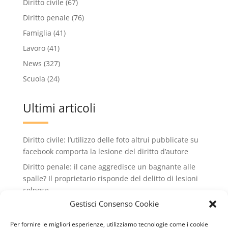
Diritto civile
(67)
Diritto penale
(76)
Famiglia
(41)
Lavoro
(41)
News
(327)
Scuola
(24)
Ultimi articoli
Diritto civile: l’utilizzo delle foto altrui pubblicate su
facebook comporta la lesione del diritto d’autore
Diritto penale: il cane aggredisce un bagnante alle
spalle? Il proprietario risponde del delitto di lesioni
colpose.
Gestisci Consenso Cookie
Condominio: no all'installazione di condizionatori
che rovinano il decoro dell'edificio condiminiale
Per fornire le migliori esperienze, utilizziamo tecnologie come i cookie