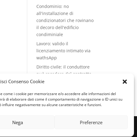
Condominio: no
all'installazione di
condizionatori che rovinano
il decoro dell'edificio
condiminiale
Lavoro: valido il
licenziamento intimato via
wathsApp
Diritto civile: il conduttore
può recedere dal contratto
di locazione se il cane del
isci Consenso Cookie
vicino abbaia
ogie come i cookie per memorizzare e/o accedere alle informazioni del
continuamente
terà di elaborare dati come il comportamento di navigazione o ID unici su
ò influire negativamente su alcune caratteristiche e funzioni.
Nega
Preferenze
 & SEO by
Genesi.it
|
Privacy policy
|
Cookie