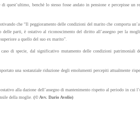
 di quest’ultimo, benchè lo stesso fosse andato in pensione e percepisse un r
motivando che “Il peggioramento delle condizioni del marito che comporta un’a
lo delle parti, è ostativo al riconoscimento del diritto all’assegno per la mogl
 superiore a quello del suo ex marito”.
l caso di specie, dal significativo mutamento delle condizioni patrimoniali d
ortato una sostanziale riduzione degli emolumenti percepiti attualmente rispe
 ostativo alla dazione dell’assegno di mantenimento rispetto al periodo in cui 
nsile della moglie.
(© Avv. Dario Avolio)