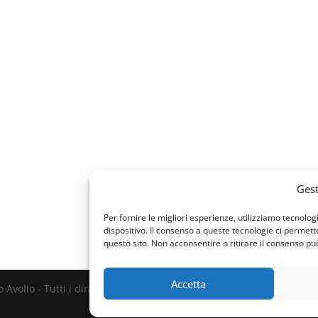
Gest
Per fornire le migliori esperienze, utilizziamo tecnol
dispositivo. Il consenso a queste tecnologie ci permet
questo sito. Non acconsentire o ritirare il consenso pu
Accetta
Avolio - Tutti i diritti riservati - P. IVA 00131188880 - Web Design