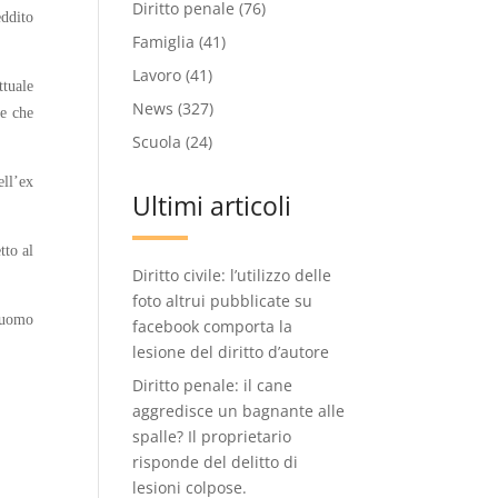
Diritto penale
(76)
eddito
Famiglia
(41)
Lavoro
(41)
ttuale
News
(327)
ie che
Scuola
(24)
ell’ex
Ultimi articoli
tto al
Diritto civile: l’utilizzo delle
foto altrui pubblicate su
l’uomo
facebook comporta la
lesione del diritto d’autore
Diritto penale: il cane
aggredisce un bagnante alle
spalle? Il proprietario
risponde del delitto di
lesioni colpose.