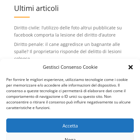
Ultimi articoli
Diritto civile: l’utilizzo delle foto altrui pubblicate su
facebook comporta la lesione del diritto d’autore
Diritto penale: il cane aggredisce un bagnante alle
spalle? Il proprietario risponde del delitto di lesioni
colpose.
Gestisci Consenso Cookie
Condominio: no all'installazione di condizionatori
che rovinano il decoro dell'edificio condiminiale
Per fornire le migliori esperienze, utilizziamo tecnologie come i cookie
Lavoro: valido il licenziamento intimato via wathsApp
per memorizzare e/o accedere alle informazioni del dispositivo. Il
consenso a queste tecnologie ci permetterà di elaborare dati come il
Diritto civile: il conduttore può recedere dal contratto
comportamento di navigazione o ID unici su questo sito. Non
di locazione se il cane del vicino abbaia
acconsentire o ritirare il consenso può influire negativamente su alcune
caratteristiche e funzioni.
continuamente
Accetta
Copyright © 2007-2024 Studio Legale Avv. Dario
Nega