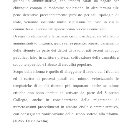
quindi in amministrativa, con importi salati da pagare per
chiunque compia la medesima violazione. In altri termini alle
pene detentive precedentemente previste per tali tipologie di
reato, verranno sostituite multe salatissime nel caso in cui si
commettesse la stessa fattispecie prima prevista come reato.
Di seguito alcune delle fattispecie criminose degradate ad illecito
amministrativo: ingiuria, guida senza patente, omesso versamento
delle ritenute da parte dei datori di lavoro, atti osceni in luogo
pubblico, falso in scrittura privata, coltivazione della cannabis a
scopo terapeutico e l’abuso di credulità popolare.
Scopo della riforma è quello di alleggerire il lavoro dei Tribunali
ed il carico di processi penali c.d. minori, velocizzando le
tempistiche di quelli ritenuti più importanti anche se talune
critiche non sono tardate ad arrivare da parte del Supremo
Collegio, anche in considerazione della migrazione di
numerosissimi procedimenti in ambito civile e amministrativo,
con conseguente vanificazione dello scopo sotteso alla riforma.
(© Avv. Dario Avolio)