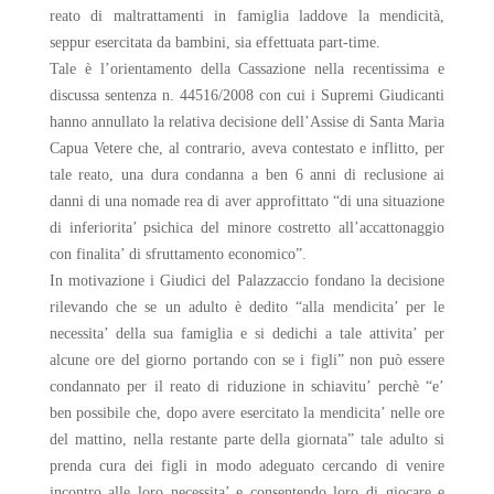
reato di maltrattamenti in famiglia laddove la mendicità,
seppur esercitata da bambini, sia effettuata part-time.
Tale è l’orientamento della Cassazione nella recentissima e
discussa sentenza n. 44516/2008 con cui i Supremi Giudicanti
hanno annullato la relativa decisione dell’Assise di Santa Maria
Capua Vetere che, al contrario, aveva contestato e inflitto, per
tale reato, una dura condanna a ben 6 anni di reclusione ai
danni di una nomade rea di aver approfittato “di una situazione
di inferiorita’ psichica del minore costretto all’accattonaggio
con finalita’ di sfruttamento economico”.
In motivazione i Giudici del Palazzaccio fondano la decisione
rilevando che se un adulto è dedito “alla mendicita’ per le
necessita’ della sua famiglia e si dedichi a tale attivita’ per
alcune ore del giorno portando con se i figli” non può essere
condannato per il reato di riduzione in schiavitu’ perchè “e’
ben possibile che, dopo avere esercitato la mendicita’ nelle ore
del mattino, nella restante parte della giornata” tale adulto si
prenda cura dei figli in modo adeguato cercando di venire
incontro alle loro necessita’ e consentendo loro di giocare e