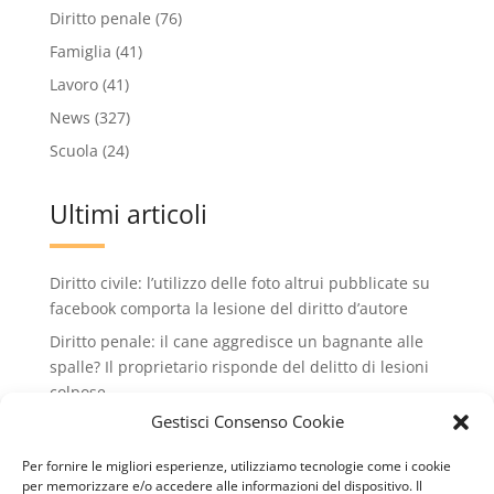
Diritto penale
(76)
Famiglia
(41)
Lavoro
(41)
News
(327)
Scuola
(24)
Ultimi articoli
Diritto civile: l’utilizzo delle foto altrui pubblicate su
facebook comporta la lesione del diritto d’autore
Diritto penale: il cane aggredisce un bagnante alle
spalle? Il proprietario risponde del delitto di lesioni
colpose.
Gestisci Consenso Cookie
Condominio: no all'installazione di condizionatori
che rovinano il decoro dell'edificio condiminiale
Per fornire le migliori esperienze, utilizziamo tecnologie come i cookie
Lavoro: valido il licenziamento intimato via wathsApp
per memorizzare e/o accedere alle informazioni del dispositivo. Il