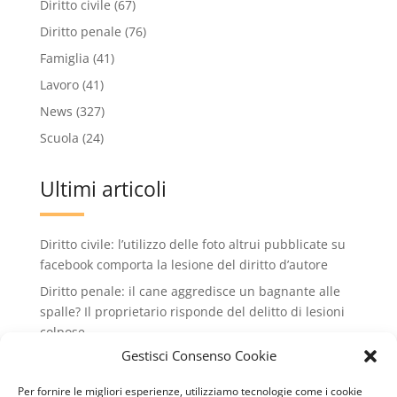
Diritto civile
(67)
Diritto penale
(76)
Famiglia
(41)
Lavoro
(41)
News
(327)
Scuola
(24)
Ultimi articoli
Diritto civile: l’utilizzo delle foto altrui pubblicate su
facebook comporta la lesione del diritto d’autore
Diritto penale: il cane aggredisce un bagnante alle
spalle? Il proprietario risponde del delitto di lesioni
colpose.
Gestisci Consenso Cookie
Condominio: no all'installazione di condizionatori
che rovinano il decoro dell'edificio condiminiale
Per fornire le migliori esperienze, utilizziamo tecnologie come i cookie