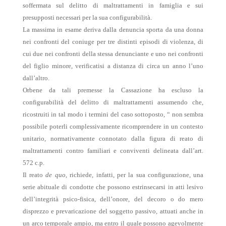
soffermata sul delitto di maltrattamenti in famiglia e sui
presupposti necessari per la sua configurabilità.
La massima in esame deriva dalla denuncia sporta da una donna
nei confronti del coniuge per tre distinti episodi di violenza, di
cui due nei confronti della stessa denunciante e uno nei confronti
del figlio minore, verificatisi a distanza di circa un anno l’uno
dall’altro.
Orbene da tali premesse la Cassazione ha escluso la
configurabilità del delitto di maltrattamenti assumendo che,
ricostruiti in tal modo i termini del caso sottoposto, “ non sembra
possibile poterli complessivamente ricomprendere in un contesto
unitario, normativamente connotato dalla figura di reato di
maltrattamenti contro familiari e conviventi delineata dall’art.
572 c.p.
Il reato
de quo
, richiede, infatti, per la sua configurazione, una
serie abituale di condotte che possono estrinsecarsi in atti lesivo
dell’integrità psico-fisica, dell’onore, del decoro o do mero
disprezzo e prevaricazione del soggetto passivo, attuati anche in
un arco temporale ampio, ma entro il quale possono agevolmente