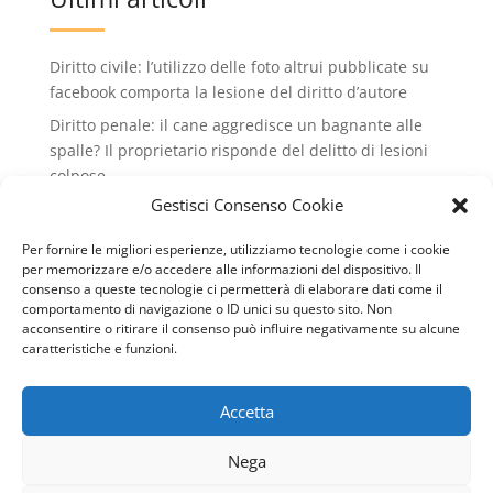
Diritto civile: l’utilizzo delle foto altrui pubblicate su
facebook comporta la lesione del diritto d’autore
Diritto penale: il cane aggredisce un bagnante alle
spalle? Il proprietario risponde del delitto di lesioni
colpose.
Gestisci Consenso Cookie
Condominio: no all'installazione di condizionatori
che rovinano il decoro dell'edificio condiminiale
Per fornire le migliori esperienze, utilizziamo tecnologie come i cookie
Lavoro: valido il licenziamento intimato via wathsApp
per memorizzare e/o accedere alle informazioni del dispositivo. Il
consenso a queste tecnologie ci permetterà di elaborare dati come il
Diritto civile: il conduttore può recedere dal contratto
comportamento di navigazione o ID unici su questo sito. Non
di locazione se il cane del vicino abbaia
acconsentire o ritirare il consenso può influire negativamente su alcune
caratteristiche e funzioni.
continuamente
Accetta
Copyright © 2007-2024 Studio Legale Avv. Dario
Nega
Avolio - Tutti i diritti riservati - P. IVA 00131188880 -