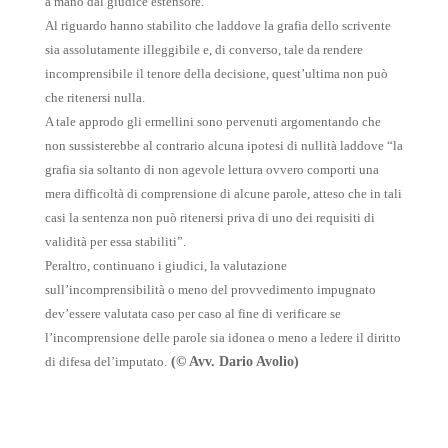
a mano dal giudice estensore.
Al riguardo hanno stabilito che laddove la grafia dello scrivente
sia assolutamente illeggibile e, di converso, tale da rendere
incomprensibile il tenore della decisione, quest’ultima non può
che ritenersi nulla.
A tale approdo gli ermellini sono pervenuti argomentando che
non sussisterebbe al contrario alcuna ipotesi di nullità laddove “la
grafia sia soltanto di non agevole lettura ovvero comporti una
mera difficoltà di comprensione di alcune parole, atteso che in tali
casi la sentenza non può ritenersi priva di uno dei requisiti di
validità per essa stabiliti”.
Peraltro, continuano i giudici, la valutazione
sull’incomprensibilità o meno del provvedimento impugnato
dev’essere valutata caso per caso al fine di verificare se
l’incomprensione delle parole sia idonea o meno a ledere il diritto
di difesa del’imputato.
(© Avv. Dario Avolio)