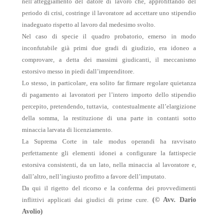
nell’atteggiamento del datore di lavoro che, approfittando del
periodo di crisi, costringe il lavoratore ad accettare uno stipendio
inadeguato rispetto al lavoro dal medesimo svolto.
Nel caso di specie il quadro probatorio, emerso in modo
inconfutabile già primi due gradi di giudizio, era idoneo a
comprovare, a detta dei massimi giudicanti, il meccanismo
estorsivo messo in piedi dall’imprenditore.
Lo stesso, in particolare, era solito far firmare regolare quietanza
di pagamento ai lavoratori per l’intero importo dello stipendio
percepito, pretendendo, tuttavia, contestualmente all’elargizione
della somma, la restituzione di una parte in contanti sotto
minaccia larvata di licenziamento.
La Suprema Corte in tale modus operandi ha ravvisato
perfettamente gli elementi idonei a configurare la fattispecie
estorsiva consistenti, da un lato, nella minaccia al lavoratore e,
dall’altro, nell’ingiusto profitto a favore dell’imputato.
Da qui il rigetto del ricorso e la conferma dei provvedimenti
inflittivi applicati dai giudici di prime cure.
(© Avv. Dario
Avolio)