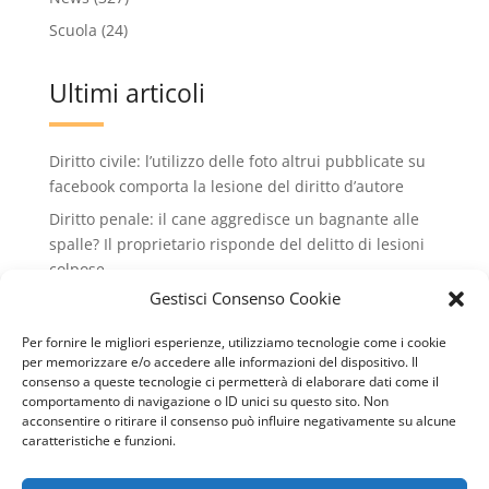
Scuola
(24)
Ultimi articoli
Diritto civile: l’utilizzo delle foto altrui pubblicate su
facebook comporta la lesione del diritto d’autore
Diritto penale: il cane aggredisce un bagnante alle
spalle? Il proprietario risponde del delitto di lesioni
colpose.
Gestisci Consenso Cookie
Condominio: no all'installazione di condizionatori
che rovinano il decoro dell'edificio condiminiale
Per fornire le migliori esperienze, utilizziamo tecnologie come i cookie
Lavoro: valido il licenziamento intimato via wathsApp
per memorizzare e/o accedere alle informazioni del dispositivo. Il
consenso a queste tecnologie ci permetterà di elaborare dati come il
Diritto civile: il conduttore può recedere dal contratto
comportamento di navigazione o ID unici su questo sito. Non
di locazione se il cane del vicino abbaia
acconsentire o ritirare il consenso può influire negativamente su alcune
caratteristiche e funzioni.
continuamente