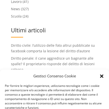
Lavoro
(41)
News
(327)
Scuola
(24)
Ultimi articoli
Diritto civile: l’utilizzo delle foto altrui pubblicate su
facebook comporta la lesione del diritto d’autore
Diritto penale: il cane aggredisce un bagnante alle
spalle? Il proprietario risponde del delitto di lesioni
colpose.
Gestisci Consenso Cookie
Condominio: no all'installazione di condizionatori
che rovinano il decoro dell'edificio condiminiale
Per fornire le migliori esperienze, utilizziamo tecnologie come i cookie
Lavoro: valido il licenziamento intimato via wathsApp
per memorizzare e/o accedere alle informazioni del dispositivo. Il
consenso a queste tecnologie ci permetterà di elaborare dati come il
Diritto civile: il conduttore può recedere dal contratto
comportamento di navigazione o ID unici su questo sito. Non
di locazione se il cane del vicino abbaia
acconsentire o ritirare il consenso può influire negativamente su alcune
caratteristiche e funzioni.
continuamente