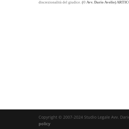
discrezionalità del giudice.
(© Avv. Dario Avolio) A
Copyright © 2007-2024 Studio Legale Avv. Dario 
policy