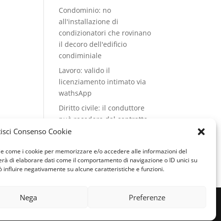
Condominio: no
all'installazione di
condizionatori che rovinano
il decoro dell'edificio
condiminiale
Lavoro: valido il
licenziamento intimato via
wathsApp
Diritto civile: il conduttore
può recedere dal contratto
di locazione se il cane del
isci Consenso Cookie
vicino abbaia
ogie come i cookie per memorizzare e/o accedere alle informazioni del
continuamente
terà di elaborare dati come il comportamento di navigazione o ID unici su
ò influire negativamente su alcune caratteristiche e funzioni.
Nega
Preferenze
 & SEO by
Genesi.it
|
Privacy policy
|
Cookie