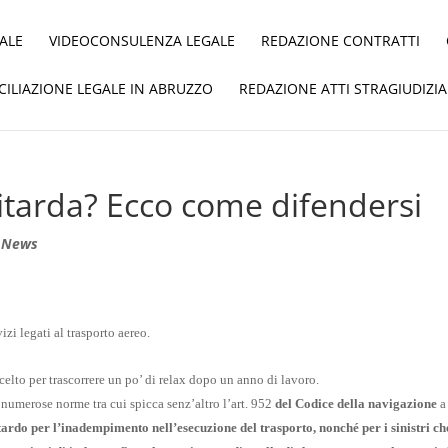
ALE
VIDEOCONSULENZA LEGALE
REDAZIONE CONTRATTI
ICILIAZIONE LEGALE IN ABRUZZO
REDAZIONE ATTI STRAGIUDIZIA
o ritarda? Ecco come difendersi
,
News
zi legati al trasporto aereo.
scelto per trascorrere un po’ di relax dopo un anno di lavoro.
numerose norme tra cui spicca senz’altro l’art. 952
del Codice della navigazione
a
itardo per l’inadempimento nell’esecuzione del trasporto, nonché per i sinistri ch