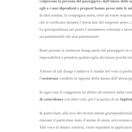
colpiscono la persona del passeggero, dall’inizio delle
egli o i suoi dipendenti e preposti hanno preso tutte le 
In altri termini, la compagnia aerea, oltre ad essere respons
che si verificano durante l’intera fase del trasporto aereo, 
La giurisprudenza sul punto è nettamente schierata a favore
sia patrimoniali che non patrimoniali.
Basti pensare ai numerosi disagi patiti dal passeggero in 
impossibilità a prendere qualsivoglia decisione poiché tutt
A fronte di tali disagi e laddove il ritardo del volo si prol
l
’assistenza
variabile in ragione della durata dell’attesa (
In ogni caso il viaggiatore ha diritto ad ottenere dalla c
di coincidenza
con altro volo, per l’acquisto di un
bigliet
In particolare, alla luce dei recenti arresti giurisprudenzia
ristorare il particolare stato d’animo di ansia, nervosismo e
Tale voce di danno, tuttavia, viene liquidata in applicazi