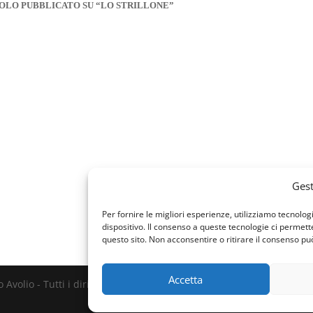
RTICOLO PUBBLICATO SU “LO STRILLONE”
Gest
Per fornire le migliori esperienze, utilizziamo tecnol
dispositivo. Il consenso a queste tecnologie ci permet
questo sito. Non acconsentire o ritirare il consenso pu
Accetta
Avolio - Tutti i diritti riservati - P. IVA 00131188880 - Web Design