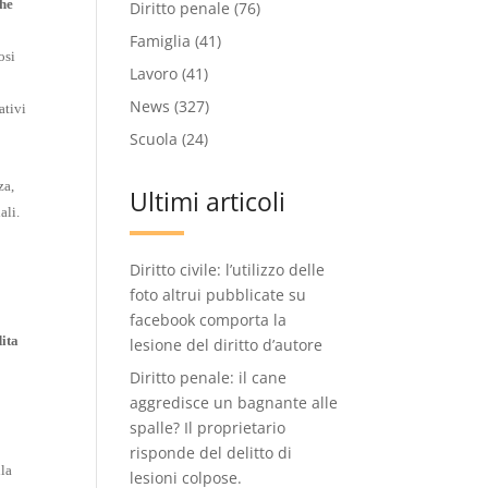
che
Diritto penale
(76)
Famiglia
(41)
osi
Lavoro
(41)
News
(327)
ativi
Scuola
(24)
za,
Ultimi articoli
ali.
Diritto civile: l’utilizzo delle
foto altrui pubblicate su
facebook comporta la
ita
lesione del diritto d’autore
Diritto penale: il cane
aggredisce un bagnante alle
spalle? Il proprietario
risponde del delitto di
lla
lesioni colpose.