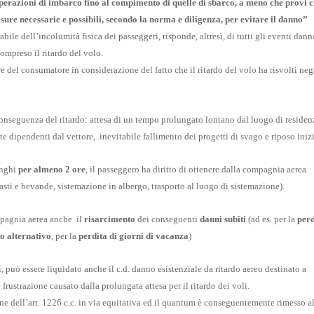
 operazioni di imbarco fino al compimento di quelle di sbarco, a meno che provi 
misure necessarie e possibili, secondo la norma e diligenza, per evitare il danno”
abile dell’incolumità fisica dei passeggeri, risponde, altresì, di tutti gli eventi dann
compreso il ritardo del volo.
 del consumatore in considerazione del fatto che il ritardo del volo ha risvolti neg
conseguenza del ritardo: attesa di un tempo prolungato lontano dal luogo di residen
e dipendenti dal vettore, inevitabile fallimento dei progetti di svago e riposo inizi
unghi
per almeno 2 ore
, il passeggero ha diritto di ottenere dalla compagnia aerea
pasti e bevande, sistemazione in albergo, trasporto al luogo di sistemazione).
ompagnia aerea anche il
risarcimento
dei conseguenti
danni subiti
(ad es. per la
perd
to alternativo
, per la
perdita di giorni di vacanza
)
li, può essere liquidato anche il c.d. danno esistenziale da ritardo aereo destinato a
 frustrazione causato dalla prolungata attesa per il ritardo dei voli.
one dell’art. 1226 c.c. in via equitativa ed il quantum è conseguentemente rimesso a