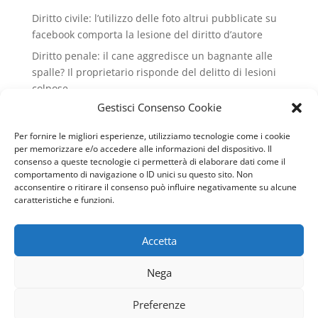
Diritto civile: l’utilizzo delle foto altrui pubblicate su
facebook comporta la lesione del diritto d’autore
Diritto penale: il cane aggredisce un bagnante alle
spalle? Il proprietario risponde del delitto di lesioni
colpose.
Gestisci Consenso Cookie
Condominio: no all'installazione di condizionatori
che rovinano il decoro dell'edificio condiminiale
Per fornire le migliori esperienze, utilizziamo tecnologie come i cookie
Lavoro: valido il licenziamento intimato via wathsApp
per memorizzare e/o accedere alle informazioni del dispositivo. Il
consenso a queste tecnologie ci permetterà di elaborare dati come il
Diritto civile: il conduttore può recedere dal contratto
comportamento di navigazione o ID unici su questo sito. Non
di locazione se il cane del vicino abbaia
acconsentire o ritirare il consenso può influire negativamente su alcune
caratteristiche e funzioni.
continuamente
Accetta
Copyright © 2007-2024 Studio Legale Avv. Dario
Nega
Avolio - Tutti i diritti riservati - P. IVA 00131188880 -
Web Design & SEO by
Genesi.it
|
Privacy policy
|
Preferenze