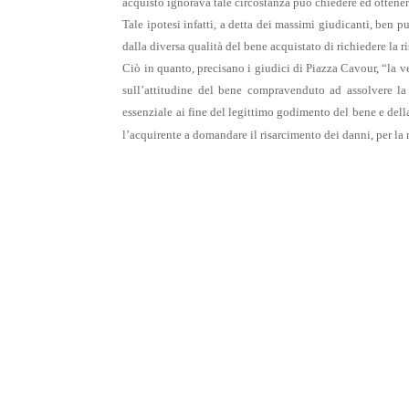
acquisto ignorava tale circostanza può chiedere ed ottenere
Tale ipotesi infatti, a detta dei massimi giudicanti, ben p
dalla diversa qualità del bene acquistato di richiedere la
Ciò in quanto, precisano i giudici di Piazza Cavour, “la ve
sull’attitudine del bene compravenduto ad assolvere la
essenziale ai fine del legittimo godimento del bene e dell
l’acquirente a domandare il risarcimento dei danni, per la