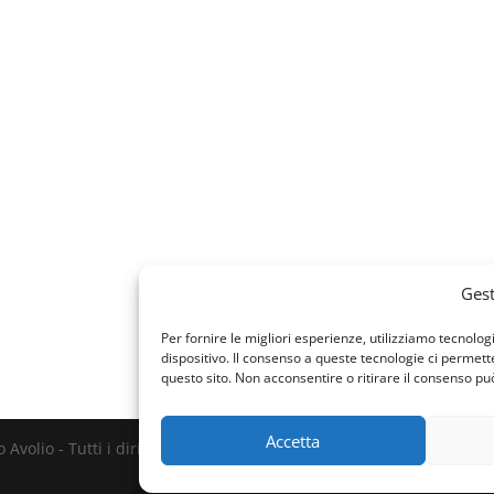
Gest
Per fornire le migliori esperienze, utilizziamo tecnol
dispositivo. Il consenso a queste tecnologie ci permet
questo sito. Non acconsentire o ritirare il consenso pu
Accetta
Avolio - Tutti i diritti riservati - P. IVA 00131188880 - Web Design