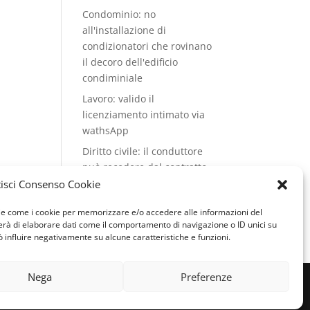
Condominio: no
all'installazione di
condizionatori che rovinano
il decoro dell'edificio
condiminiale
Lavoro: valido il
licenziamento intimato via
wathsApp
Diritto civile: il conduttore
può recedere dal contratto
di locazione se il cane del
isci Consenso Cookie
vicino abbaia
ogie come i cookie per memorizzare e/o accedere alle informazioni del
continuamente
terà di elaborare dati come il comportamento di navigazione o ID unici su
ò influire negativamente su alcune caratteristiche e funzioni.
Nega
Preferenze
 & SEO by
Genesi.it
|
Privacy policy
|
Cookie