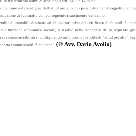
 un risarcimento danni ai sensi degli artt. 1493 e 1495 c.c.
uò rientrare nel paradigma dell’aliud pro alio con possibilità per il soggetto danne
 risoluzione del contratto con conseguente risarcimento del danno.
ndita di immobile destinato ad abitazione, privo del certificato di abitabilità
, inc
 sua funzione economico-sociale, si risolve nella mancanza di un requisito giu
a sua commerciabilità e, configurando un’ipotesi di vendita di “aliud pro alio”, leg
(© Avv. Dario Avolio)
 ridotta commerciabilità del bene”.