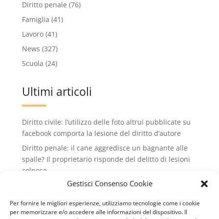
Diritto penale
(76)
Famiglia
(41)
Lavoro
(41)
News
(327)
Scuola
(24)
Ultimi articoli
Diritto civile: l’utilizzo delle foto altrui pubblicate su
facebook comporta la lesione del diritto d’autore
Diritto penale: il cane aggredisce un bagnante alle
spalle? Il proprietario risponde del delitto di lesioni
colpose.
Gestisci Consenso Cookie
Condominio: no all'installazione di condizionatori
che rovinano il decoro dell'edificio condiminiale
Per fornire le migliori esperienze, utilizziamo tecnologie come i cookie
Lavoro: valido il licenziamento intimato via wathsApp
per memorizzare e/o accedere alle informazioni del dispositivo. Il