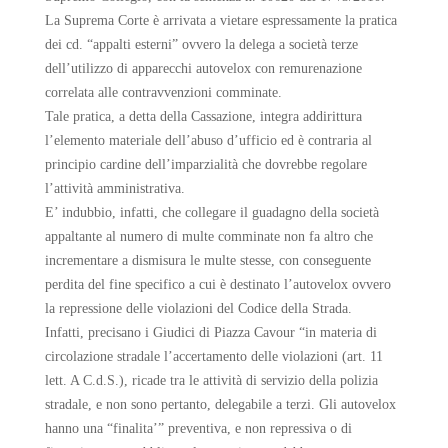
La Suprema Corte è arrivata a vietare espressamente la pratica
dei cd. “appalti esterni” ovvero la delega a società terze
dell’utilizzo di apparecchi autovelox con remurenazione
correlata alle contravvenzioni comminate.
Tale pratica, a detta della Cassazione, integra addirittura
l’elemento materiale dell’abuso d’ufficio ed è contraria al
principio cardine dell’imparzialità che dovrebbe regolare
l’attività amministrativa.
E’ indubbio, infatti, che collegare il guadagno della società
appaltante al numero di multe comminate non fa altro che
incrementare a dismisura le multe stesse, con conseguente
perdita del fine specifico a cui è destinato l’autovelox ovvero
la repressione delle violazioni del Codice della Strada.
Infatti, precisano i Giudici di Piazza Cavour “in materia di
circolazione stradale l’accertamento delle violazioni (art. 11
lett. A C.d.S.), ricade tra le attività di servizio della polizia
stradale, e non sono pertanto, delegabile a terzi. Gli autovelox
hanno una “finalita’” preventiva, e non repressiva o di