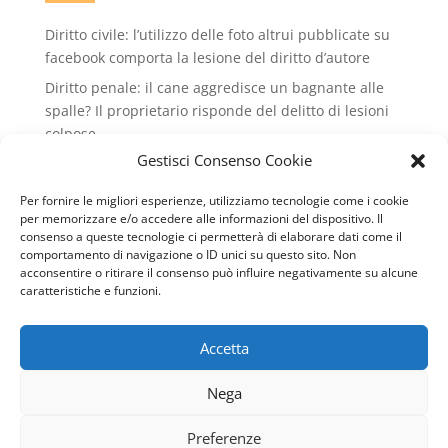
Diritto civile: l’utilizzo delle foto altrui pubblicate su
facebook comporta la lesione del diritto d’autore
Diritto penale: il cane aggredisce un bagnante alle
spalle? Il proprietario risponde del delitto di lesioni
colpose.
Gestisci Consenso Cookie
Condominio: no all'installazione di condizionatori
che rovinano il decoro dell'edificio condiminiale
Per fornire le migliori esperienze, utilizziamo tecnologie come i cookie
Lavoro: valido il licenziamento intimato via wathsApp
per memorizzare e/o accedere alle informazioni del dispositivo. Il
consenso a queste tecnologie ci permetterà di elaborare dati come il
Diritto civile: il conduttore può recedere dal contratto
comportamento di navigazione o ID unici su questo sito. Non
di locazione se il cane del vicino abbaia
acconsentire o ritirare il consenso può influire negativamente su alcune
caratteristiche e funzioni.
continuamente
Accetta
Copyright © 2007-2024 Studio Legale Avv. Dario
Nega
Avolio - Tutti i diritti riservati - P. IVA 00131188880 -
Web Design & SEO by
Genesi.it
|
Privacy policy
|
Preferenze