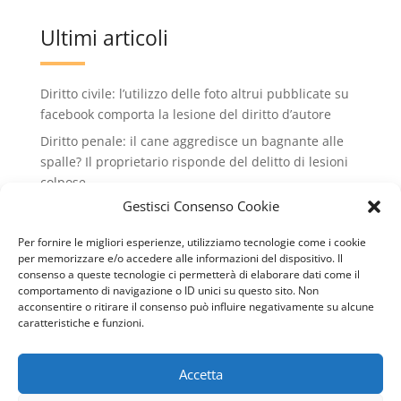
Ultimi articoli
Diritto civile: l’utilizzo delle foto altrui pubblicate su
facebook comporta la lesione del diritto d’autore
Diritto penale: il cane aggredisce un bagnante alle
spalle? Il proprietario risponde del delitto di lesioni
colpose.
Gestisci Consenso Cookie
Condominio: no all'installazione di condizionatori
che rovinano il decoro dell'edificio condiminiale
Per fornire le migliori esperienze, utilizziamo tecnologie come i cookie
Lavoro: valido il licenziamento intimato via wathsApp
per memorizzare e/o accedere alle informazioni del dispositivo. Il
consenso a queste tecnologie ci permetterà di elaborare dati come il
Diritto civile: il conduttore può recedere dal contratto
comportamento di navigazione o ID unici su questo sito. Non
di locazione se il cane del vicino abbaia
acconsentire o ritirare il consenso può influire negativamente su alcune
caratteristiche e funzioni.
continuamente
Accetta